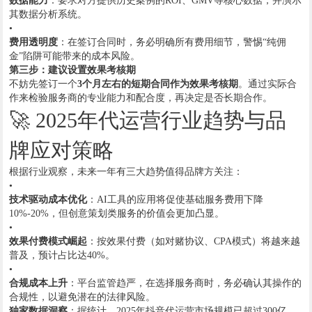
数据能力
：要求对方提供历史案例的ROI、GMV等核心数据，并演示
其数据分析系统。
•
费用透明度
：在签订合同时，务必明确所有费用细节，警惕“纯佣
金”陷阱可能带来的成本风险。
第三步：建议设置效果考核期
不妨先签订一个
3个月左右的短期合同作为效果考核期
。通过实际合
作来检验服务商的专业能力和配合度，再决定是否长期合作。
🚀 2025年代运营行业趋势与品
牌应对策略
根据行业观察，未来一年有三大趋势值得品牌方关注：
•
技术驱动成本优化
：AI工具的应用将促使基础服务费用下降
10%-20%，但创意策划类服务的价值会更加凸显。
•
效果付费模式崛起
：按效果付费（如对赌协议、CPA模式）将越来越
普及，预计占比达40%。
•
合规成本上升
：平台监管趋严，在选择服务商时，务必确认其操作的
合规性，以避免潜在的法律风险。
独家数据洞察
：据统计，2025年抖音代运营市场规模已超过300亿