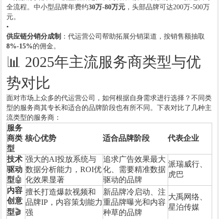
全流程。中小型品牌年费约
30万-80万元
，头部品牌可达200万-500万
元。
•
供应链分销分成制
：代运营公司帮助拓展分销渠道，按销售额抽取
8%-15%
的佣金。
📊 2025年主流服务商类型与优
势对比
面对市场上众多的代运营公司，如何根据自身需求进行选择？不同类
型的服务商其专长和适合的品牌阶段也有所不同。下表对比了几种主
流类型的服务商：
服务
商类
核心优势
适合品牌阶段
代表企业
型
技术
强大的AI投放系统与
追求广告效果最大
派瑞威行、
驱动
数据分析能力，ROI优
化、需要精准数据
虎巴
型
🤖
化效果显著
驱动的品牌
内容
擅长打造爆款视频和
新品牌冷启动、注
大禹网络、
创意
品牌IP，内容策划能力
重品牌曝光和内容
星泊传媒
型
🎬
强
种草的品牌