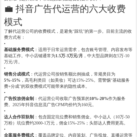
💼 抖音广告代运营的六大收费
模式
了解代运营公司的收费模式，是避免“踩坑”的第一步。目前主流的收
费方式有：
•
基础服务费模式
：适用于日常运营需求，包含账号管理、内容发布等
基础工作。中小店铺通常为
1.5万-3万元/月
，中大型品牌则在5万-10
万元/月。
•
销售分成模式
：代运营公司按销售额比例抽成，常规类目为
5%-15%
，高毛利类目（如美妆）可达15%-25%。需警惕“基础服务
费+分成”的双收费模式可能带来的隐性成本。
•
广告投放佣金制
：代运营公司收取广告预算的
10%-20%
作为服务
费。2025年抖音信息流广告CPM均价约为160元。
•
达人合作双轨制
：包含固定坑位费和销售佣金。中小达人（10万-50
万粉）坑位费约2000-1万元，佣金15%-25%；头部达人费用更高。
•
全案服务费模式
：覆盖品牌定位、内容策划、广告投放、直播运营等