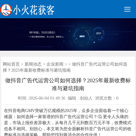

网站建设
网站营销
手机网站
网站优化
广告开户
全网营销
新闻动态
建站案例
联系我们
关于我们
首页
网站首页
>
新闻动态
>
企业新闻
> > 做抖音广告代运营公司如何选
择？2025年最新收费标准与避坑指南
做抖音广告代运营公司如何选择？2025年最新收费标
准与避坑指南
时间 :2026-06-04 01:49:36 编辑 ::创始人 浏览次数：
0
在抖音电商GMV突破万亿规模的2025年，众多企业面临着一个核心
难题：如何选择一家靠谱的抖音广告代运营公司？🤔 更令人头痛的
是，市场上报价差异极大，从每月几千元到数百万元不等，收费模式
也各不相同。别担心，本文将为您全面解析抖音广告代运营公司的收
费标准与选择策略，帮助您找到最适合的合作伙伴！