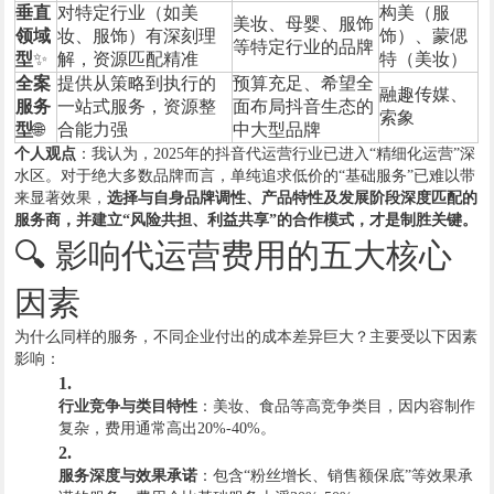
垂直
对特定行业（如美
构美（服
美妆、母婴、服饰
领域
妆、服饰）有深刻理
饰）、蒙偲
等特定行业的品牌
型
✨
解，资源匹配精准
特（美妆）
全案
提供从策略到执行的
预算充足、希望全
融趣传媒、
服务
一站式服务，资源整
面布局抖音生态的
索象
型
🌐
合能力强
中大型品牌
个人观点
：我认为，2025年的抖音代运营行业已进入“精细化运营”深
水区。对于绝大多数品牌而言，单纯追求低价的“基础服务”已难以带
来显著效果，
选择与自身品牌调性、产品特性及发展阶段深度匹配的
服务商，并建立“风险共担、利益共享”的合作模式，才是制胜关键。
🔍 影响代运营费用的五大核心
因素
为什么同样的服务，不同企业付出的成本差异巨大？主要受以下因素
影响：
1.
行业竞争与类目特性
：美妆、食品等高竞争类目，因内容制作
复杂，费用通常高出20%-40%。
2.
服务深度与效果承诺
：包含“粉丝增长、销售额保底”等效果承