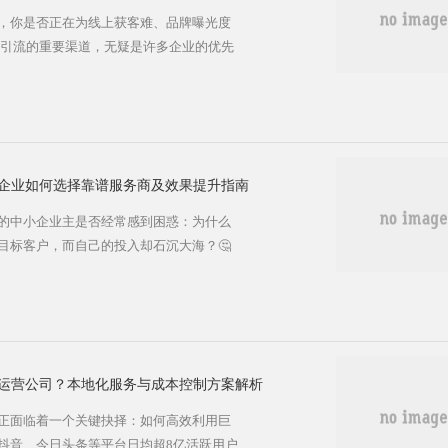
，你是否正在为线上获客难、品牌曝光度
准引流的重要渠道，无疑是许多企业的优先
"这个实际问题，很多荆门老板却感到困惑
构成复杂，如何做出明智选择？今天，我
的费用真相！ 💰 百度广告开户费用构成
费用，而是由几个核心部分组合而成。了解
企业如何选择靠谱服务商及效果提升指南
的中小企业主是否经常感到困惑：为什么
目标客户，而自己的投入却石沉大海？🤔
景的原生广告，确实能有效减少对用户的
乏专业团队和实操经验的企业来说，如何
，我们就来深入探讨泾源企业如何通过专
增长的加速器！ 💡 信息流广告代运营的
运营公司？本地化服务与成本控制方案解析
面临着一个关键抉择：​​如何高效利用巨
着抖音、今日头条等平台日均超8亿活跃用户