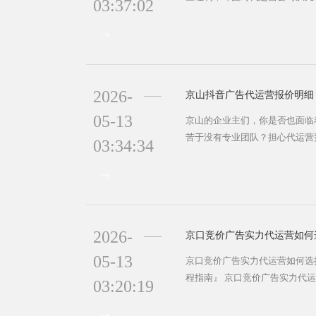
03:37:02
枉钱还看不到效果？别急，本文
代运营的收费标准、价格影响因
合的合作伙伴！🚀 一、为什么
户已突破8亿，但京山本地企业
投放效率...
2026-
京山抖音广告代运营报价明细
05-13
京山的企业主们，你是否也面临
苦于没有专业团队？担心代运营
03:34:34
别急，今天我们就来彻底解析京
之道！💡 💰 抖音代运营收费
是：“抖音代运营到底要花多少钱
价格跨度很大，主要分为以下几种
础运...
2026-
05-13
京口竞价广告实力代运营如何选择
程指南』 京口竞价广告实力代
03:20:19
方案解析』 京口竞价广告实力
上 "月投数万竞价广告，有效询