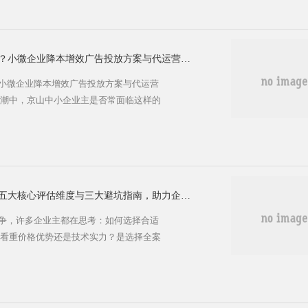
广告代运营的四大收费模式揭秘 巨量广告代
可根据自身需求选择最适合的方案。目前
京山广告代运营价格怎样了解？小微企业降本增效广告投放方案与代运营收费明细指南
小微企业降本增效广告投放方案与代运营
浪潮中，京山中小企业主是否常面临这样的
曝光和客户咨询量始终不见起色？🤔 随
京山广告代运营价格​​成为企业破局的关
选出高性价比服务？别急，本文将为你揭
益的全流程攻略！ 🔍 京山广告代运营
京山广告代运营公司怎么选？五大核心评估维度与三大避坑指南，助力企业精准决策
争，许多企业主都在思考：如何选择合适
🤔 是看重价格优势还是技术实力？是选择全案
，营销效果事半功倍；选错了方向，不仅
。本文将为你提供一套实用的评估体系，
择。 💡 京山广告代运营市场现状 京山作
字经济蓬勃发展，带动了广告代运营服...