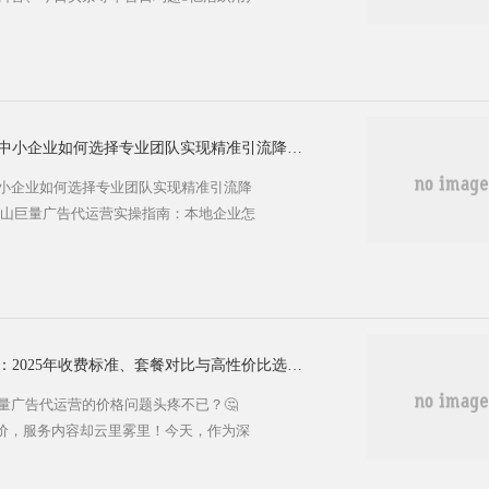
自主运营广告存在诸多挑战——从创意制
支撑。 💡 为什么京山企业需要专业代运
要难题。巨量引擎后台功能复杂，涉及OCPM智
等高级工具，非专业人员难...
京山巨量广告代运营全攻略：中小企业如何选择专业团队实现精准引流降本增效？
小企业如何选择专业团队实现精准引流降
京山巨量广告代运营实操指南：本地企业怎
大化』 在数字化营销浪潮席卷各行各业的
题：​​广告费用持续投入，效果却难以保
本地企业在自主运营巨量广告时面临ROI不稳
运营服务正是解决这一痛点的关键...
京山巨量广告代运营价格解析：2025年收费标准、套餐对比与高性价比选择指南
量广告代运营的价格问题头疼不已？🤔
报价，服务内容却云里雾里！今天，作为深
用2025年最新市场数据，为你彻底拆解
体系，帮你明明白白做选择，让每一分预