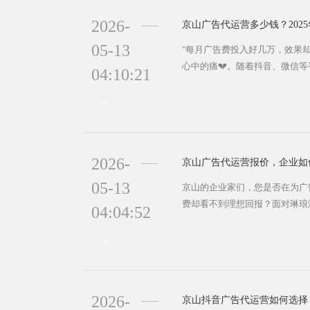
2026-
京山广告代运营多少钱？202
05-13
"每月广告费投入好几万，效果
心中的痛💔。随着抖音、微信
04:10:21
增。但面对悬殊的报价——有的
彻底迷茫了。别急，今天这篇干货
运营收费的三种主流模式 为什
模式不同。目前市场主流有三种方
费...
2026-
京山广告代运营报价，企业如
05-13
京山的企业家们，您是否在为广告
费却看不到理想回报？面对琳琅满目
04:04:52
才不踩坑？别担心！本文将为您
报价体系以及选择技巧，帮助您的
山企业需要广告代运营？ ​​专业
自主运营广告时，往往需要组建专
2026-
京山抖音广告代运营如何选择