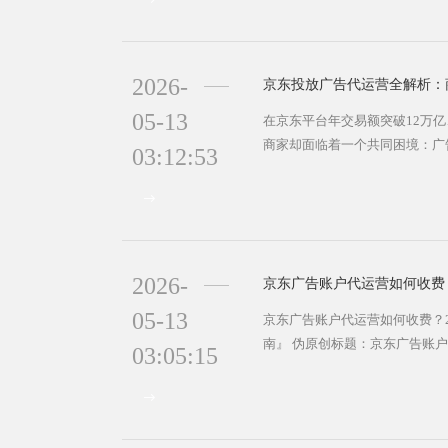
业家心中的痛😅。作为一名深耕
口企业因选错代运营团队而错失市
2026-
京东投放广告代运营全解析：
05-13
在京东平台年交易额突破12万亿
商家却面临着一个共同困境：广
03:12:53
究其原因，往往是缺乏专业的广
位解析京东投放广告代运营的核
决方案！✨ 🔍 京东广告代运营的
第三方服务商为品牌商家提供全方
2026-
京东广告账户代运营如何收费？
05-13
京东广告账户代运营如何收费？2
南』 伪原创标题：京东广告账户
03:05:15
务内容全解析与选择策略』 在
益激烈的2025年，许多企业是
费，ROI（投资回报率）却始终
自运营广告账户存在关键词投放不