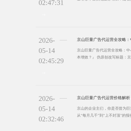
02:47:31
的庞大体量，不少本地商家发现
作到数据分析，每一步都需要专业
营服务？ ​​技术门槛高​​是首
能出价、莱卡定向、自定义人群包
2026-
05-14
京山巨量广告代运营全攻略：中
本增效？』 伪原创改写标题：
02:45:29
样借助专业代投实现广告效果最
今天，京山企业主面临一个共同难
障​​！🤔 据统计，超过65%的
定的困境。专业的京山巨量广告代
2026-
05-14
京山的企业主们，你是否曾为巨
从“每月几千”到“上不封顶”的
02:32:46
耕数字营销领域的专业博主，我将
京山地区巨量广告代运营的价格