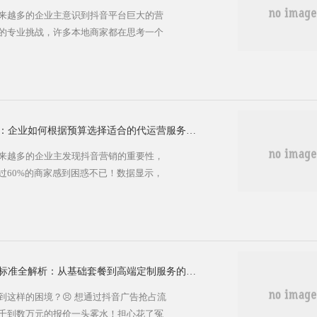
来越多的企业主意识到抖音平台巨大的营
营的专业挑战，许多本地商家都在思考一个
专业的京山抖音广告代运营服务？随着抖
运营服务已成为企业高效触达目标客户、
什么京山企业需要抖音广告代运营？ 专业团
首要难题。抖音运营需要涵盖内容策划、
京山抖音广告代运营价格详解：企业如何根据预算选择适合的代运营服务方案
来越多的企业主发现抖音营销的重要性，
过60%的商家感到困惑不已！数据显示，
同比增加35%，但选错代运营服务导致效果
山地区的抖音代运营价格如何构成？企业该
 💰 京山抖音代运营价格体系全解析 抖
是根据服务内容和企业需求有着显著差...
京山抖音广告代运营公司收费标准全解析：从基础套餐到高端定制服务的价格对比与选择策略
到这样的困境？😣 想通过抖音广告抢占流
千到数万元的报价一头雾水！担心花了冤