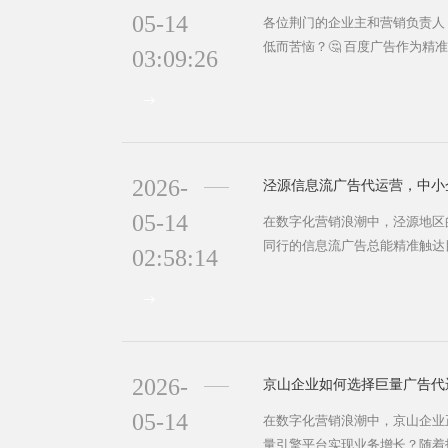
05-14
各位荆门的企业主和营销负责人
低而苦恼？🤔 百度广告作为精
03:09:26
选择。但面对"开户需要多少钱
——不同渠道报价差异大，费用
们就来彻底解析荆门百度广告开户
全解析 百度广告开户并非单一
这些构...
2026-
泾源信息流广告代运营，中小
05-14
在数字化营销浪潮中，泾源地区
同行的信息流广告总能精准触达
02:58:14
信息流广告作为融入用户阅读场
干扰，提升营销效果。但对于缺
高效运营往往是一大挑战。今天
业代运营，让信息流广告成为业务
核心价值 ...
2026-
京山企业如何选择巨量广告代
05-14
在数字化营销浪潮中，京山企业正
量引擎平台​​实现业务增长？随