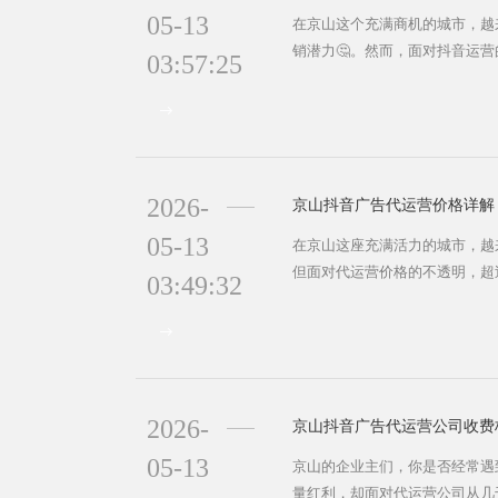
05-13
在京山这个充满商机的城市，越
销潜力🤔。然而，面对抖音运
03:57:25
问题：我们是自建团队还是寻找
音电商生态的日益繁荣，专业代
实现销售增长的重要选择。 为
队缺失是大多数本地企业面临的
视频拍摄、后...
2026-
05-13
在京山这座充满活力的城市，越
但面对代运营价格的不透明，超
03:49:32
2025年本地企业抖音广告预算
不佳的案例高达45%。究竟京
如何根据自身预算做出明智选择？
音代运营的价格并非固定不变，而
2026-
05-13
京山的企业主们，你是否经常遇
量红利，却面对代运营公司从几