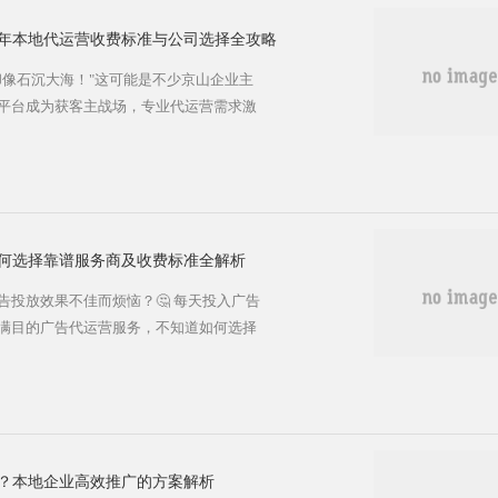
5年本地代运营收费标准与公司选择全攻略
却像石沉大海！"这可能是不少京山企业主
等平台成为获客主战场，专业代运营需求激
喊价万元起，有的千元全包，京山老板们
带你摸清代运营的价格真相！ 💰 广告代
么不同公司报价差异这么大？核心在于收费
式，各有适用场景： 1. 只收取基础服务
何选择靠谱服务商及收费标准全解析
投放效果不佳而烦恼？🤔 每天投入广告
的​​广告代运营​​服务，不知道如何选择
全方位解析京山广告代运营的市场行情、
企业实现广告效果最大化！ 🔍 为什么京
团队带来专业效果​​至关重要！许多本地企业
业团队，投入大量时间学习各...
？本地企业高效推广的方案解析