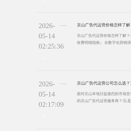
算都花在刀刃上！🚀 一、巨量
运营的收费方式灵活多样，企业
京山...
2026-
05-14
京山广告代运营价格怎样了解？
收费明细指南』 在数字化营销
02:25:36
困境：广告预算花了不少，但品牌
着抖音、百度等平台竞争加剧，​​
键！但如何从五花八门的报价中
秘从市场现状、避坑技巧到成本效
市...
2026-
05-14
面对京山本地日益激烈的市场竞
的​​京山广告代运营​​服务商？
02:17:09
托管还是单点突破？选对了伙伴
浪费预算，更可能错失市场机遇
帮助你在众多服务商中做出明智选
为湖北省的重要县级市，近年来数