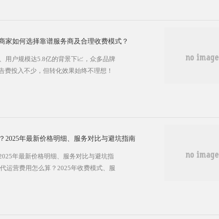
数字营销10年的从业者，我见证了大量京
场机遇。今天，我将结合本地产业特色...
商家如何选择靠谱服务商及合理收费模式？
、用户规模达5.8亿的背景下📈，众多品牌
告费投入不少，但转化效果始终不理想！
告投放策略和运营经验。本文将为您全方
心要点，帮助您找到最适合的业务增长解
核心价值 ​​京东投放广告代运营​​是指由专业
位的广告投放管理服务。这不仅仅...
2025年最新价格明细、服务对比与避坑指南
025年最新价格明细、服务对比与避坑指
代运营费用怎么算？2025年收费模式、服
京东平台年交易额突破12万亿、广告竞争日
否面临这样的困境：每月投入数万元广告
低于行业平均水平？💡数据显示，超65%的
精准、人群定位偏差等问题，...