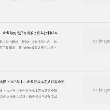
将结合京山本地案例，深度解析抖音广告
素及选择策略，帮你避开陷阱，找到最适
京山企业需要抖音广告代运营？ 抖音日活用
往往受限于专业团队缺乏、内容创意不足、
，企业如何选择靠谱服务商与控制成本
着这样的困境：想抓住抖音流量红利，却
费用超预算，又怕低价服务效果打水漂？
山抖音广告代运营的真实报价与服务选择
标准全揭秘 很多京山企业最关心的问题就
？”根据2025年行业数据，抖音代运营的
模式： 基础服务套餐（月费制）： •基
京口竞价广告实力代运营如何选择？2025年中小企业低成本高效获客全流程指南
？2025年中小企业低成本高效获客全流
运营怎么操作？品牌主精准投放与避坑实战
代运营选择秘籍：让每一分预算都花在刀刃
盘却寥寥无几！"——这或许是许多京口企