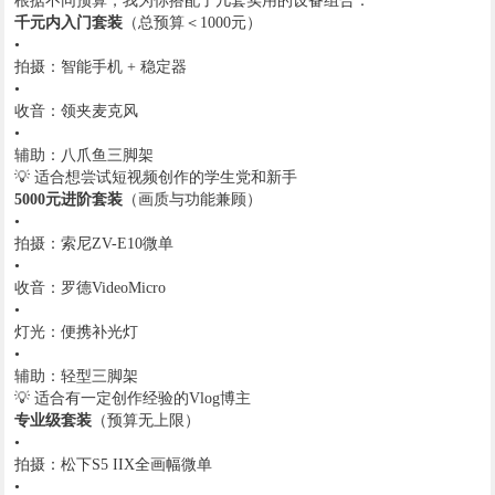
根据不同预算，我为你搭配了几套实用的设备组合：
​千元内入门套装​
​（总预算＜1000元）
•
拍摄：智能手机 + 稳定器
•
收音：领夹麦克风
•
辅助：八爪鱼三脚架
💡 适合想尝试短视频创作的学生党和新手
​5000元进阶套装​
​（画质与功能兼顾）
•
拍摄：索尼ZV-E10微单
•
收音：罗德VideoMicro
•
灯光：便携补光灯
•
辅助：轻型三脚架
💡 适合有一定创作经验的Vlog博主
​专业级套装​
​（预算无上限）
•
拍摄：松下S5 IIX全画幅微单
•