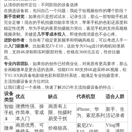
认清你的创作定位：不同阶段的设备选择
在挑选设备前，先问自己一个问题：我处于短视频创作的哪个阶段？
​新手尝鲜党​
​：如果你只是想试试水，记录生活，那么一部智能手机就
完全足够！现在的手机拍摄功能非常强大，苹果手机的色彩还原度和
稳定性优秀，华为手机的夜景拍摄能力突出，索尼手机则支持高规格
视频录制。关键是​
​几乎零成本投入​
​，即使热情消退也不会心疼。
​进阶创作者​
​：当你有了稳定更新频率和明确风格后，可以考虑入手一
台​
​入门级微单​
​。比如索尼ZV-E10，这款专为Vlog设计的相机轻便易
用，支持4K录制和实时眼部对焦，价格在3600元左右，性价比极
高。
​专业内容团队​
​：如果你的创作已经商业化，对画质有更高要求，那么
全画幅微单是更合适的选择。佳能EOS R8支持6K超采样4K视频，松
下S5 IIX则具备电影级色彩和双防抖系统，能满足专业拍摄需求。
主流拍摄设备全方位对比
让我们通过一个表格，快速了解2025年主流拍摄设备的特点：
设备
优点
缺点
代表机型
适合人群
类型
便携性强、操
画质有上
智能
iPhone、华
新手、生
作简单、零成
限、拍摄时
手机
为、索尼系列
活记录者
📱
本入门
易受干扰
画质优秀、可
Vlog博
索尼ZV-
微单
价格较高、
换镜头、性能
主、进阶
E10、佳能