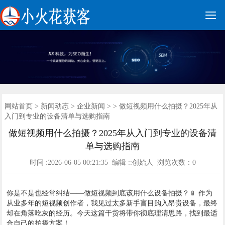

网站建设
网站营销
手机网站
网站优化
广告开户
全网营销
新闻动态
建站案例
联系我们
关于我们
首页
网站首页
>
新闻动态
>
企业新闻
> > 做短视频用什么拍摄？2025年从
入门到专业的设备清单与选购指南
做短视频用什么拍摄？2025年从入门到专业的设备清
单与选购指南
时间 :2026-06-05 00:21:35 编辑 ::创始人 浏览次数：
0
你是不是也经常纠结——做短视频到底该用什么设备拍摄？📱 作为
从业多年的短视频创作者，我见过太多新手盲目购入昂贵设备，最终
却在角落吃灰的经历。今天这篇干货将带你彻底理清思路，找到最适
合自己的拍摄方案！