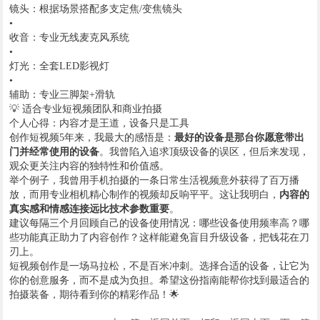
镜头：根据场景搭配多支定焦/变焦镜头
•
收音：专业无线麦克风系统
•
灯光：全套LED影视灯
•
辅助：专业三脚架+滑轨
💡 适合专业短视频团队和商业拍摄
个人心得：内容才是王道，设备只是工具
创作短视频5年来，我最大的感悟是：​
​最好的设备是那台你愿意带出
门并经常使用的设备​
​。我曾陷入追求顶级设备的误区，但后来发现，
观众更关注内容的独特性和价值感。
举个例子，我曾用手机拍摄的一条日常生活视频意外获得了百万播
放，而用专业相机精心制作的视频却反响平平。这让我明白，​
​内容的
真实感和情感连接远比技术参数重要​
​。
建议每隔三个月回顾自己的设备使用情况：哪些设备使用频率高？哪
些功能真正助力了内容创作？这样能避免盲目升级设备，把钱花在刀
刃上。
短视频创作是一场马拉松，不是百米冲刺。选择合适的设备，让它为
你的创意服务，而不是成为负担。希望这份指南能帮你找到最适合的
拍摄装备，期待看到你的精彩作品！🌟