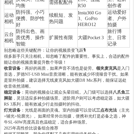
相机
需搭配配件
均衡
R50
创作者
防抖强、小巧
运动爱好
Insta360 Go
运动
续航短、发
便携、防护性
3、GoPro
者、户外
相机
热问题
HERO12
好
拍摄
防抖出色、画
旅行博
云台
质优秀、操作
扩展性有限
大疆Pocket 3
主、日常
相机
智能
记录
别忽略这些关键配件：让你的视频质变飞跃🎙️
很多新手只关注相机，却忽略了配件的重要性。事实上，合适的配件
能让你的视频质量提升数个等级！
​收音设备​
​：再好的画质，如果声音不清也是徒劳。​
​领夹麦克风​
​是入门
首选，罗德NT-USB Mini音质清晰，能有效减少环境噪音干扰。如果
是室外拍摄，建议选择无线麦克风如大疆DJI Mic系列，能保证远处
收音依然清晰。
​稳定设备​
​：晃动的视频会让观众头晕目眩。入门级可以选择​
​八爪鱼三
脚架​
​，灵活适应多种拍摄场景。进阶用户则可以考虑稳定器，如大疆
RS 3系列，能有效减少行走拍摄时的抖动。
​灯光设备​
​：光线是画面的灵魂。室内拍摄可以尝试​
​三点布光法​
​（主光
+辅光+轮廓光）。如果经常外出拍摄，便携补光灯是必备之选，神
牛SL-60W亮度高且色温稳定，适合多种场景。
2025年高性价比设备组合推荐