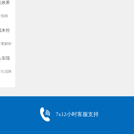
及效果
升指南
成本控
方案解析
队实现
准引流降
7x12小时客服支持