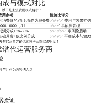
用构成与模式对比
。以下是主流费用模式解析：
费用参考
性价比评分
月消费额的3%-10%作为服务费
✅✅✅✅️ 费用与效果挂钩
3000-10000元/月
✅✅✅️ 易预算管理
利润分成15%-30%
✅✅✅✅✅ 零风险启动
基础月费+低比例分成
✅✅✅✅️ 平衡成本与激励
点考察代运营方的优化频率及数据透明度！
定靠谱代运营服务商
验
特产）作为内容切入点
）
天！
据验证