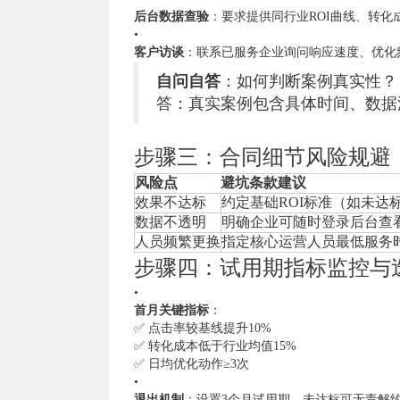
后台数据查验
：要求提供同行业ROI曲线、转化
•
客户访谈
：联系已服务企业询问响应速度、优化
自问自答
：如何判断案例真实性？
答：真实案例包含具体时间、数据
步骤三：合同细节风险规避
风险点
避坑条款建议
效果不达标
约定基础ROI标准（如未达
数据不透明
明确企业可随时登录后台查
人员频繁更换
指定核心运营人员最低服务
步骤四：试用期指标监控与
•
首月关键指标
：
✅ 点击率较基线提升10%
✅ 转化成本低于行业均值15%
✅ 日均优化动作≥3次
•
退出机制
：设置3个月试用期，未达标可无责解