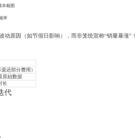
成本截图
频率
波动原因（如节假日影响），而非笼统宣称“销量暴涨”！
标退还部分费用）
看原始数据
时长
迭代
约