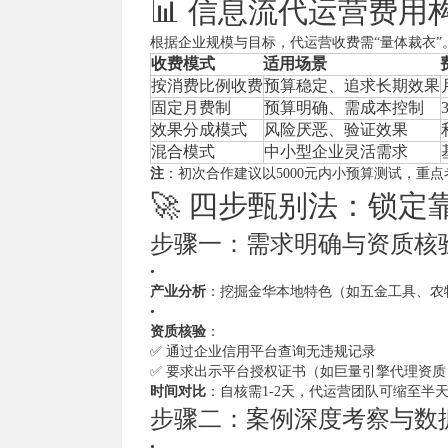
📊 信息流代运营费
根据企业规模与目标，代运营收费需“量体裁衣”
收费模式
适用场景
按消费比例收费
预算稳定、追求长期效果
固定月费制
预算明确、需成本控制
效果分成模式
风险厌恶、验证效果
混合模式
中小型企业灵活需求
注
：初次合作建议以5000元内小预算测试，重
🚀 四步甄别法：锁
步骤一：需求明确与资质核
•
产业分析
：挖掘金华本地特色（如五金工具、农
•
资质核验
：
✅ 通过企业信用平台查询无违规记录
✅ 要求出示平台授权证书（如巨量引擎代理资质
时间对比
：自核需1-2天，代运营团队可缩至半
步骤二：案例深度考察与数
•